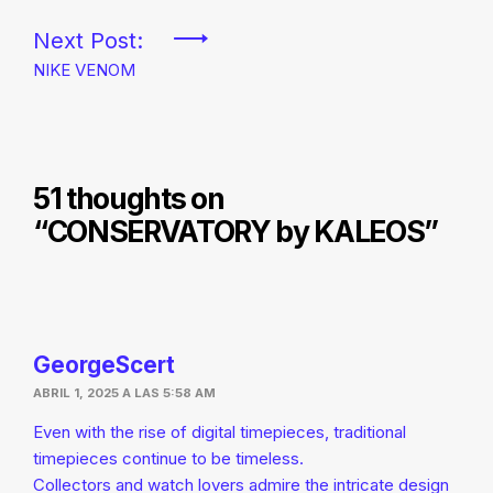
entradas
Next Post:
NIKE VENOM
51 thoughts on
“
CONSERVATORY by KALEOS
”
GeorgeScert
ABRIL 1, 2025 A LAS 5:58 AM
Even with the rise of digital timepieces, traditional
timepieces continue to be timeless.
Collectors and watch lovers admire the intricate design