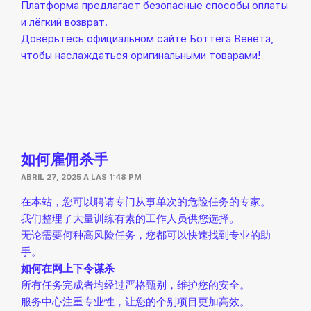
Платформа предлагает безопасные способы оплаты
и лёгкий возврат.
Доверьтесь официальном сайте Боттега Венета,
чтобы наслаждаться оригинальными товарами!
如何雇佣杀手
ABRIL 27, 2025 A LAS 1:48 PM
在本站，您可以聘请专门从事单次的危险任务的专家。
我们整理了大量训练有素的工作人员供您选择。
无论需要何种高风险任务，您都可以快速找到专业的助
手。
如何在网上下令谋杀
所有任务完成者均经过严格甄别，维护您的安全。
服务中心注重专业性，让您的个别项目更加高效。