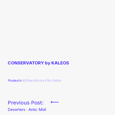
CONSERVATORY by KALEOS
Posted in
&OtherStories
Film Editor
Navegación
Previous Post:
Deserters · Antic Molí
de