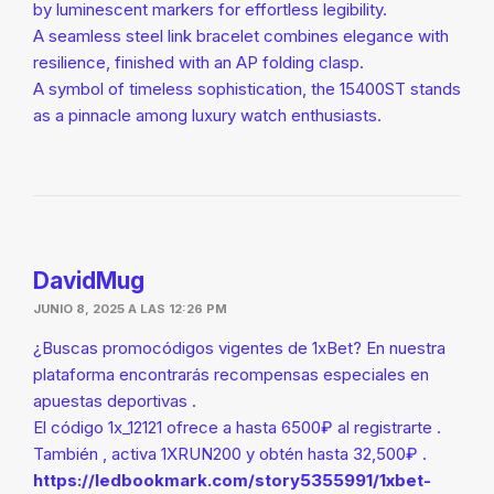
by luminescent markers for effortless legibility.
A seamless steel link bracelet combines elegance with
resilience, finished with an AP folding clasp.
A symbol of timeless sophistication, the 15400ST stands
as a pinnacle among luxury watch enthusiasts.
DavidMug
JUNIO 8, 2025 A LAS 12:26 PM
¿Buscas promocódigos vigentes de 1xBet? En nuestra
plataforma encontrarás recompensas especiales en
apuestas deportivas .
El código 1x_12121 ofrece a hasta 6500₽ al registrarte .
También , activa 1XRUN200 y obtén hasta 32,500₽ .
https://ledbookmark.com/story5355991/1xbet-