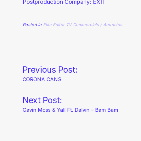
Postproduction Company: EXIT
Posted in
Film Editor
TV Commercials / Anuncios
Navegación
Previous Post:
CORONA CANS
de
Next Post:
entradas
Gavin Moss & Yall Ft. Dalvin – Bam Bam