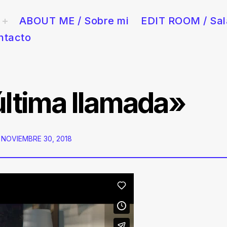
ABOUT ME / Sobre mi
EDIT ROOM / Sal
toggle
child
menu
ntacto
y publicidad en Barcelona. Rápido, creativo y con sala de edición 
ltima llamada»
POSTED
NOVIEMBRE 30, 2018
ON: