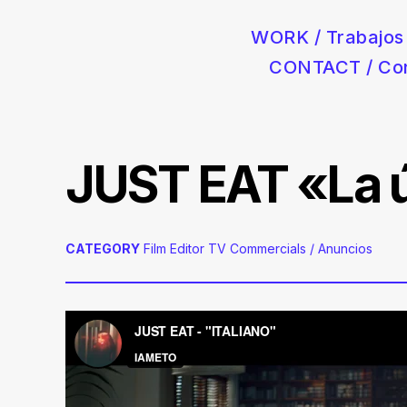
WORK / Trabajos
CONTACT / Co
Postproducción audiovisual para anuncios de coches, moda 
Skip
to
content
JUST EAT «La ú
CATEGORY
Film Editor
TV Commercials / Anuncios