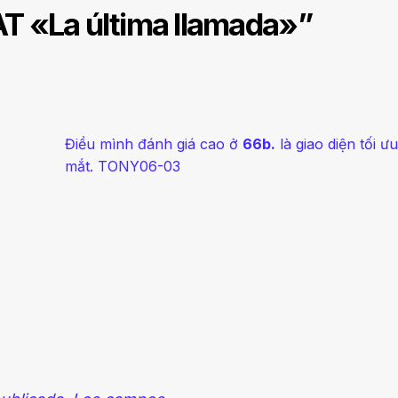
T «La última llamada»
”
Điều mình đánh giá cao ở
66b.
là giao diện tối ư
mắt. TONY06-03