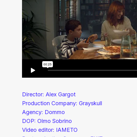
Director: Alex Gargot
Production Company: Grayskull
Agency: Dommo
DOP: Olmo Sobrino
Video editor: IAMETO