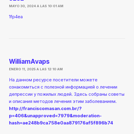
MAYO 30, 2024 A LAS 10:01 AM
1fp4ea
WilliamAvaps
ENERO 11, 2025 A LAS 12:10 AM
На данном ресурсе посетители можете
ознакомиться с полезной информацией о лечении
депрессии у пожилых людей. Здесь собраны советы
и описания методов лечения этим заболеванием.
http://franciscomasan.com.br/?
p=406&unapproved=7979&moderation-
hash=ae248b9ca758e0aa879176af5f896b74