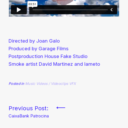
Directed by Joan Galo
Produced by Garage Films
Postproduction House Fake Studio
Smoke artist David Martinez and Iameto
Posted in
Music Videos / Videoclips
VFX
Navegación
Previous Post:
CaixaBank Patrocina
de