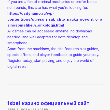
If you are a fan of minimal mechanics or prefer bonus-
rich rounds, this site has what you’re looking for.
https://dsdynamo.ru/wp-
content/pgs/stress_i_rak_chto_nauka_govorit_o_p
sihosomatike_v_onkologii.html
All games can be accessed anytime, no download
needed, and well adapted for both desktop and
smartphone.
Apart from the machines, the site features slot guides,
special offers, and player feedback to guide your play.
Register today, start playing, and enjoy the world of
digital reels!
1xbet казино официальный сайт
ABRIL 6, 2025 A LAS 2:22 PM