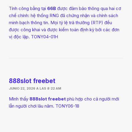
Tính công bằng tại
66B
được đảm bảo thông qua hai cơ
chế chính: hệ thống RNG đã chứng nhận và chính sách
minh bạch thông tin. Mọi tỷ lệ trả thưởng (RTP) đều
được công khai và được kiểm toán định kỳ bởi các đơn
vị độc lập. TONY04-01H
888slot freebet
JUNIO 22, 2026 A LAS 8:22 AM
Mình thấy
888slot freebet
phù hợp cho cả người mới
lẫn người chơi lâu năm. TONY06-18