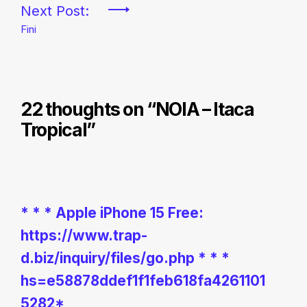
entradas
Next Post:
Fini
22 thoughts on “
NOIA – Itaca
Tropical
”
* * * Apple iPhone 15 Free:
https://www.trap-
d.biz/inquiry/files/go.php * * *
hs=e58878ddef1f1feb618fa4261101
5282*