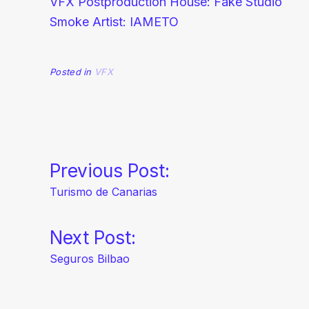
VFX Postproduction House: Fake Studio
Smoke Artist: IAMETO
Posted in
VFX
Navegación
Previous Post:
Turismo de Canarias
de
Next Post:
entradas
Seguros Bilbao