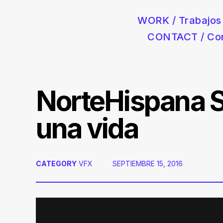
WORK / Trabajos
CONTACT / Co
Postproducción audiovisual para anuncios de coches, moda 
Skip
to
content
NorteHispana S
una vida
CATEGORY
VFX
POSTED
SEPTIEMBRE 15, 2016
ON: