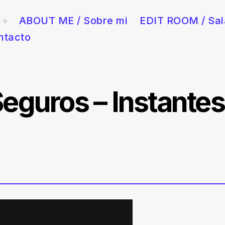
ABOUT ME / Sobre mi
EDIT ROOM / Sal
toggle
child
menu
ntacto
y publicidad en Barcelona. Rápido, creativo y con sala de edición 
eguros – Instantes