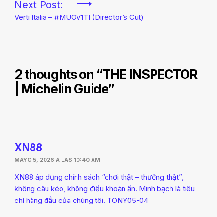
entradas
Next Post:
Verti Italia – #MUOV1TI (Director’s Cut)
2 thoughts on “
THE INSPECTOR
| Michelin Guide
”
XN88
MAYO 5, 2026 A LAS 10:40 AM
XN88 áp dụng chính sách “chơi thật – thưởng thật”,
không câu kéo, không điều khoản ẩn. Minh bạch là tiêu
chí hàng đầu của chúng tôi. TONY05-04